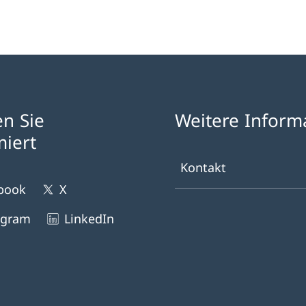
en Sie
Weitere Inform
miert
Kontakt
book
X
agram
LinkedIn