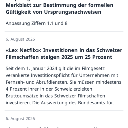
Merkblatt zur Bestimmung der formellen
Gültigkeit von Ursprungsnachweisen
Anpassung Ziffern 1.1 und 8
Mehr ü
6. August 2026
«Lex Netflix»: Investitionen in das Schweizer
Filmschaffen steigen 2025 um 25 Prozent
Seit dem 1. Januar 2024 gilt die im Filmgesetz
verankerte Investitionspflicht für Unternehmen mit
Fernseh- und Abrufdiensten. Sie müssen mindestens
4 Prozent ihrer in der Schweiz erzielten
Bruttoumsätze in das Schweizer Filmschaffen
investieren. Die Auswertung des Bundesamts für
Mehr ü
Kultur (BAK) für das Jahr 2025 zeigt, dass die
Investitionen gegenüber dem Vorjahr um 25 Prozent
6. August 2026
zugenommen haben.