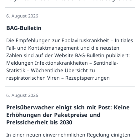
Mehr ü
10’122 (+7,8%). Die Arbeitslosenquote stieg im Juli
2026 gegenüber dem Vormonat um 0,1
6. August 2026
Prozentpunkte auf 3,0%.
BAG-Bulletin
Die Empfehlungen zur Ebolaviruskrankheit – Initiales
Fall- und Kontaktmanagement und die neusten
Zahlen sind auf der Website BAG-Bulletin publiziert:
Meldungen Infektionskrankheiten – Sentinella-
Statistik – Wöchentliche Übersicht zu
respiratorischen Viren – Rezeptsperrungen
Mehr ü
6. August 2026
Preisüberwacher einigt sich mit Post: Keine
Erhöhungen der Paketpreise und
Preissicherheit bis 2030
In einer neuen einvernehmlichen Regelung einigten