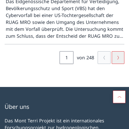
Das Eidgenössische Departement für Verteidigung,
Bevölkerungsschutz und Sport (VBS) hat den
Cybervorfall bei einer US-Tochtergesellschaft der
RUAG MRO sowie den Umgang des Unternehmens
mit dem Vorfall überprüft. Die Untersuchung kommt
zum Schluss, dass der Entscheid der RUAG MRO zur
Mehr ü
Zahlung eines Lösegelds im Rahmen ihrer
unternehmerischen Verantwortung getroffen wurde
und keine Anhaltspunkte für eine Rechtsverletzung
von 248
bestehen. Gleichzeitig zeigt die Prüfung
Verbesserungspotenzial bei der gesamtheitlichen
Risikoabwägung und beim Informationsfluss
gegenüber dem Bund als Eigner auf. Das VBS hat
entsprechende Empfehlungen ausgesprochen und
weitere Massnahmen eingeleitet, die rasch
umgesetzt werden.
Über uns
Das Mont Terri Projekt ist ein internationales
Forschungsprojekt zur hydrogeologischen,