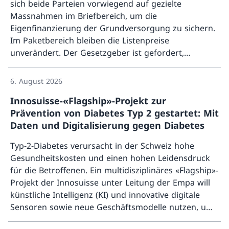
sich beide Parteien vorwiegend auf gezielte
Massnahmen im Briefbereich, um die
Eigenfinanzierung der Grundversorgung zu sichern.
Im Paketbereich bleiben die Listenpreise
unverändert. Der Gesetzgeber ist gefordert,
Mehr ü
Rahmenbedingungen zu schaffen, welche die
Finanzierung der Grundversorgung nachhaltig
6. August 2026
ermöglichen.
Innosuisse-«Flagship»-Projekt zur
Prävention von Diabetes Typ 2 gestartet: Mit
Daten und Digitalisierung gegen Diabetes
Typ-2-Diabetes verursacht in der Schweiz hohe
Gesundheitskosten und einen hohen Leidensdruck
für die Betroffenen. Ein multidisziplinäres «Flagship»-
Projekt der Innosuisse unter Leitung der Empa will
künstliche Intelligenz (KI) und innovative digitale
Sensoren sowie neue Geschäftsmodelle nutzen, um
Mehr ü
die Prävention dieser Volkskrankheit zu erleichtern.