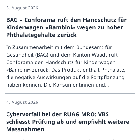
Prozess der Gruppe Verteidigung zu überführen
5. August 2026
und dort weiterzuentwickeln. Zentrale Fragen sind
aber noch offen.
BAG – Conforama ruft den Handschutz für
Kinderwagen «Bambini» wegen zu hoher
Phthalategehalte zurück
In Zusammenarbeit mit dem Bundesamt für
Gesundheit (BAG) und dem Kanton Waadt ruft
Conforama den Handschutz für Kinderwagen
«Bambini» zurück. Das Produkt enthält Phthalate,
die negative Auswirkungen auf die Fortpflanzung
haben können. Die Konsumentinnen und
Mehr ü
Konsumenten sollen das Produkt nicht mehr
verwenden und erhalten den Kaufpreis
4. August 2026
zurückerstattet.
Cybervorfall bei der RUAG MRO: VBS
schliesst Prüfung ab und empfiehlt weitere
Massnahmen