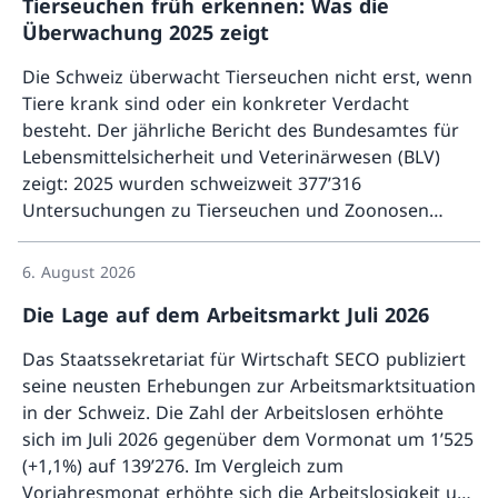
Tierseuchen früh erkennen: Was die
Überwachung 2025 zeigt
Die Schweiz überwacht Tierseuchen nicht erst, wenn
Tiere krank sind oder ein konkreter Verdacht
besteht. Der jährliche Bericht des Bundesamtes für
Lebensmittelsicherheit und Veterinärwesen (BLV)
zeigt: 2025 wurden schweizweit 377’316
Untersuchungen zu Tierseuchen und Zoonosen
Mehr ü
erfasst. Dabei zeigt sich unter anderem, dass es
weiterhin keine Hinweise auf eine Einschleppung der
6. August 2026
Afrikanischen Schweinepest in die Schweiz gibt. Die
Die Lage auf dem Arbeitsmarkt Juli 2026
Überwachung schützt Tierbestände und trägt dazu
bei, die öffentliche Gesundheit, die Landwirtschaft
Das Staatssekretariat für Wirtschaft SECO publiziert
sowie den Handel mit Tieren und Tierprodukten zu
seine neusten Erhebungen zur Arbeitsmarktsituation
sichern. Gleichzeitig hilft sie Bund und Kantonen,
in der Schweiz. Die Zahl der Arbeitslosen erhöhte
Risiken früh zu erkennen und im Seuchenfall rasch
sich im Juli 2026 gegenüber dem Vormonat um 1’525
zu handeln.
(+1,1%) auf 139’276. Im Vergleich zum
Vorjahresmonat erhöhte sich die Arbeitslosigkeit um