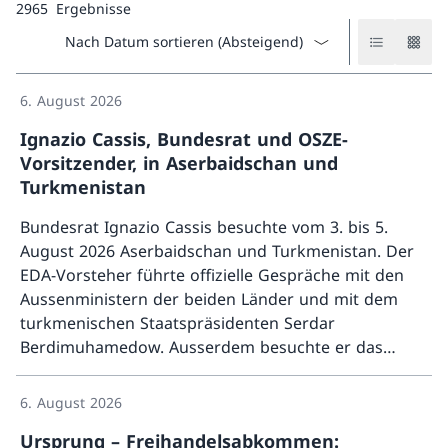
2965
Ergebnisse
Suchresultate sortieren
Resultate al
Result
6. August 2026
Ignazio Cassis, Bundesrat und OSZE-
Vorsitzender, in Aserbaidschan und
Turkmenistan
Bundesrat Ignazio Cassis besuchte vom 3. bis 5.
August 2026 Aserbaidschan und Turkmenistan. Der
EDA-Vorsteher führte offizielle Gespräche mit den
Aussenministern der beiden Länder und mit dem
turkmenischen Staatspräsidenten Serdar
Berdimuhamedow. Ausserdem besuchte er das
Mehr ü
OSZE-Zentrum in Aschgabat. Im Oktober 2026 ist
eine Reise des EDA-Vorstehers nach Armenien und
6. August 2026
Georgien geplant.
Ursprung – Freihandelsabkommen: