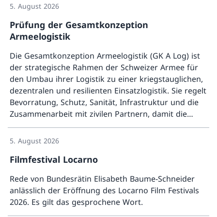
5. August 2026
Prüfung der Gesamtkonzeption
Armeelogistik
Die Gesamtkonzeption Armeelogistik (GK A Log) ist
der strategische Rahmen der Schweizer Armee für
den Umbau ihrer Logistik zu einer kriegstauglichen,
dezentralen und resilienten Einsatzlogistik. Sie regelt
Bevorratung, Schutz, Sanität, Infrastruktur und die
Zusammenarbeit mit zivilen Partnern, damit die
Mehr ü
Armee im Ernstfall länger durchhaltefähig bleibt. Die
EFK hat insbesondere geprüft, ob das
5. August 2026
Gesamtkonzept ausreichend ausgereift ist, um
Filmfestival Locarno
konkrete Massnahmen über alle Logistikebenen
hinweg abzuleiten und deren Umsetzung
Rede von Bundesrätin Elisabeth Baume-Schneider
auszulösen. Sie erachtet die erarbeitete Konzeption
anlässlich der Eröffnung des Locarno Film Festivals
grundsätzlich als ausreichend reif, um die daraus
2026. Es gilt das gesprochene Wort.
abgeleiteten Massnahmen in den ordentlichen
Mehr ü