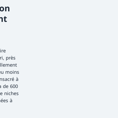
ion
nt
ire
i, près
ellement
eu moins
onsacré à
a de 600
de niches
nées à