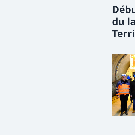
Débu
du l
Terri