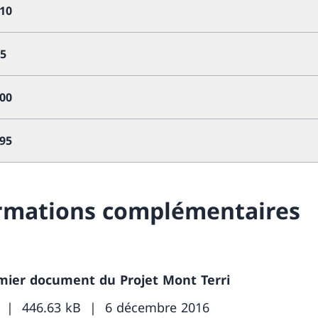
010
05
000
995
rmations complémentaires
mier document du Projet Mont Terri
446.63 kB
6 décembre 2016