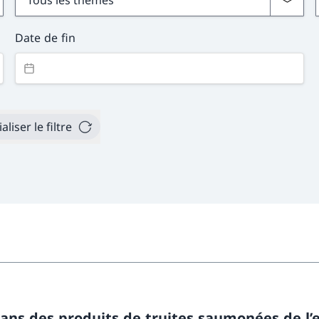
Date de fin
ialiser le filtre
dans des produits de truites saumonées de l’